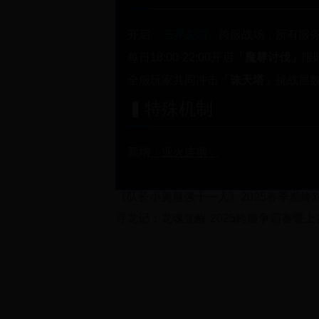
开启
「三界裂隙」
跨服战场，所有服务
每日18:00-22:00开启
「魔尊讨伐」
限
全服玩家共同冲击
「诛天塔」
挑战层数
▍特殊机制
新增
「业火连携」
《队长小翼最强十一人》2025春季巅
寻龙记：龙魂觉醒·2025跨服争霸赛暨