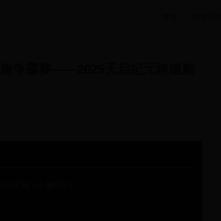
首页
跨服日
服争霸赛——2025天启纪元跨服巅
月5日23:59（全服同步）