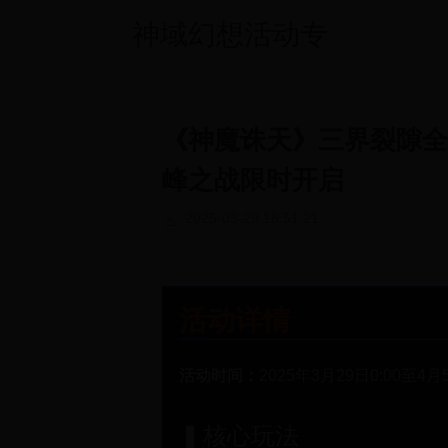
神域幻想活动专
题站
《神魔诛天》三界裂隙全
峰之战限时开启
2025-03-29 18:51:21
活动详情
活动时间：
2025年3月29日0:00至4
▍核心玩法