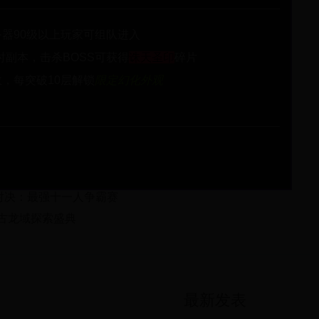
器90级以上玩家可组队进入
时副本，击杀BOSS可获得
诛天圣印
碎片
，每突破10层解锁
限定幻化外观
峰对决：最强十一人争霸赛
上古龙域探索盛典
最新发表