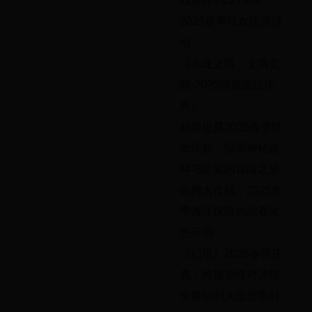
戏软件V1.27.6.1
2025春季狂欢庆典活
动
《赤龙之吼：龙裔觉
醒·2025跨服远征庆
典》
超级提莫2025春季狂
欢庆典：探索神秘森
林与提莫的冒险之旅
鱼网大作战：2025春
季海洋探险挑战赛火
热开启！
《幻塔》2025春季庆
典：跨服巅峰对决暨
全服福利大放送限时