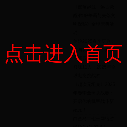
《部落起源：远古觉
醒·跨服争霸与失落文
明探秘》全球庆典活
动
剑娘2025春季庆典：
点击进入首页
剑与花的共舞，开启
全新冒险之旅
巅峰11人：2025年全
球电竞挑战赛
《超次元坦克》2025
年春季全球挑战赛：
开启你的机甲战斗新
纪元！
白金岛二七王网络游