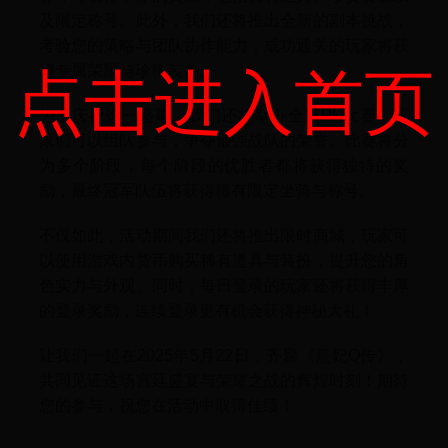
及限定称号。此外，我们还将推出全新的副本挑战，
考验您的策略与团队协作能力，成功通关的玩家将获
得专属荣耀与珍稀装备。
点击进入首页
为了庆祝这一盛事，我们还将举办全服PK大赛，玩
家们可以组队参与，争夺最强战队的荣誉。比赛将分
为多个阶段，每个阶段的优胜者都将获得独特的奖
励，最终冠军队伍将获得稀有限定坐骑与称号。
不仅如此，活动期间我们还将推出限时商城，玩家可
以使用游戏内货币购买稀有道具与装扮，提升您的角
色实力与外观。同时，每日登录的玩家还将获得丰厚
的登录奖励，连续登录更有机会获得神秘大礼！
让我们一起在2025年5月22日，齐聚《熹妃Q传》，
共同见证这场宫廷盛宴与荣耀之战的辉煌时刻！期待
您的参与，祝您在活动中取得佳绩！