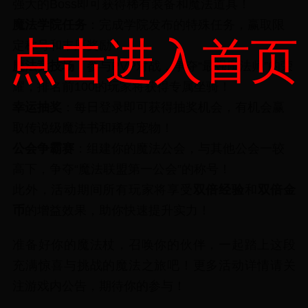
强大的Boss即可获得稀有装备和魔法道具！
魔法学院任务
：完成学院发布的特殊任务，赢取限
点击进入首页
定称号和丰厚奖励！
魔法竞技场
：参与PVP对战，争夺“最强魔法师”的荣
耀，排名前100的玩家将获得专属坐骑！
幸运抽奖
：每日登录即可获得抽奖机会，有机会赢
取传说级魔法书和稀有宠物！
公会争霸赛
：组建你的魔法公会，与其他公会一较
高下，争夺“魔法联盟第一公会”的称号！
此外，活动期间所有玩家将享受
双倍经验
和
双倍金
币
的增益效果，助你快速提升实力！
准备好你的魔法杖，召唤你的伙伴，一起踏上这段
充满惊喜与挑战的魔法之旅吧！更多活动详情请关
注游戏内公告，期待你的参与！