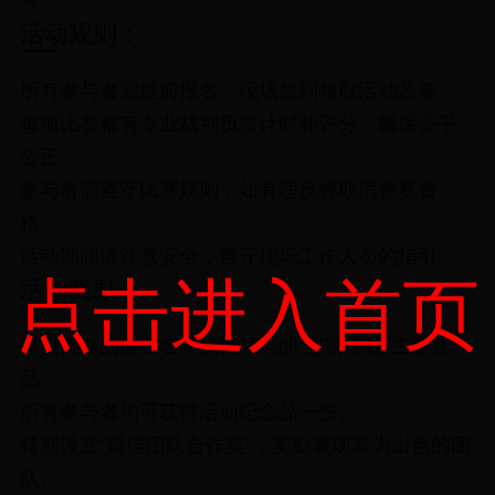
号。
活动规则：
所有参与者需提前报名，现场签到领取活动装备。
每项比赛都有专业裁判负责计时和评分，确保公平
公正。
参与者需遵守比赛规则，如有违反将取消参赛资
格。
活动期间请注意安全，遵守现场工作人员的指引。
点击进入首页
活动奖励：
每项比赛的前三名将获得精美的“霹雳小鹿”主题奖
品。
所有参与者均可获得活动纪念品一份。
特别设立“最佳团队合作奖”，奖励表现最为出色的团
队。