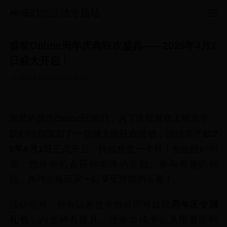
神域幻想活动专题站
盛世Online周年庆典狂欢盛典——2025年4月1
日盛大开启！
2025-04-01 07:20:39
亲爱的盛世Online玩家们，为了庆祝游戏上线周年，
我们特别策划了一场盛大的狂欢活动，活动将于
202
5年4月1日
正式开启，持续整整一个月！在这段时间
里，您将有机会获得丰厚的奖励、参与有趣的挑
战，并与全服玩家一起享受游戏的乐趣！
活动期间，所有玩家登录游戏即可领取
周年庆专属
礼包
，内含稀有道具、经验加成卡以及限量版时