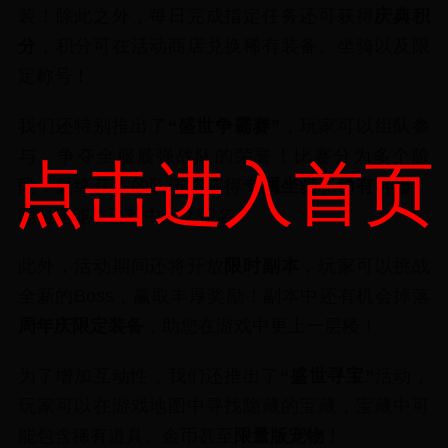
装！除此之外，每日完成指定任务还可获得
庆典积
分
，积分可在活动商店兑换稀有装备、坐骑以及限
定称号！
我们还特别推出了
“盛世争霸赛”
，玩家可以组队参
与，争夺全服最强战队的荣誉！比赛分为多个阶
点击进入首页
段，最终获胜的队伍将获得
专属坐骑
和
稀有神器
，
同时还能在游戏中永久留名！
此外，活动期间还将开放
限时副本
，玩家可以挑战
全新的Boss，赢取丰厚奖励！副本中还有机会掉落
周年庆限定装备
，助您在游戏中更上一层楼！
为了增加互动性，我们还推出了
“盛世寻宝”
活动，
玩家可以在游戏地图中寻找隐藏的宝藏，宝藏中可
能包含稀有道具、金币甚至
限量版宠物
！