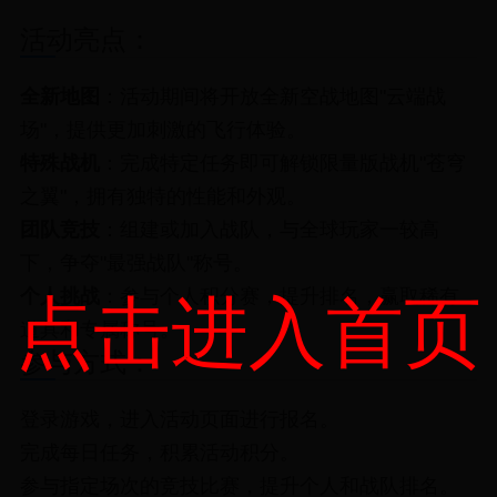
活动亮点：
全新地图
：活动期间将开放全新空战地图"云端战
场"，提供更加刺激的飞行体验。
特殊战机
：完成特定任务即可解锁限量版战机"苍穹
之翼"，拥有独特的性能和外观。
团队竞技
：组建或加入战队，与全球玩家一较高
下，争夺"最强战队"称号。
个人挑战
：参与个人积分赛，提升排名，赢取稀有
点击进入首页
道具和专属称号。
参与方式：
登录游戏，进入活动页面进行报名。
完成每日任务，积累活动积分。
参与指定场次的竞技比赛，提升个人和战队排名。