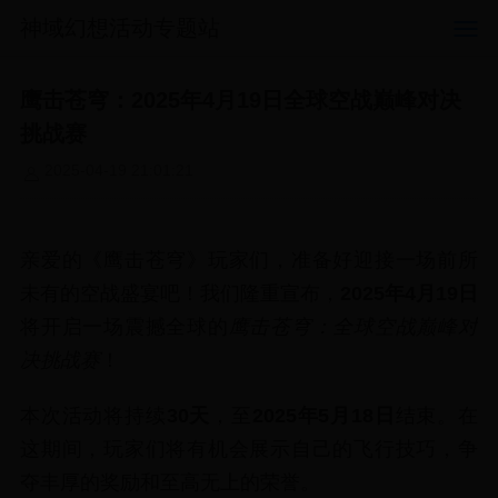
神域幻想活动专题站
鹰击苍穹：2025年4月19日全球空战巅峰对决
挑战赛
2025-04-19 21:01:21
亲爱的《鹰击苍穹》玩家们，准备好迎接一场前所
未有的空战盛宴吧！我们隆重宣布，
2025年4月19日
将开启一场震撼全球的
鹰击苍穹：全球空战巅峰对
决挑战赛
！
本次活动将持续
30天
，至
2025年5月18日
结束。在
这期间，玩家们将有机会展示自己的飞行技巧，争
夺丰厚的奖励和至高无上的荣誉。