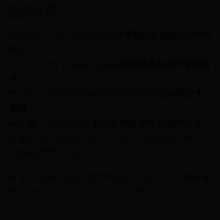
奖励设置：
冠军战队：每位成员将获得
限量版战机皮肤
和
10000
钻石
。
个人前100名：根据排名获得
稀有道具礼包
和
专属称
号
。
参与奖：所有完成报名的玩家均可获得
活动限定头
像框
。
请注意，活动期间可能会有
特殊事件
和
限时任务
，
请密切关注游戏内公告。让我们一起翱翔天际，在
《鹰击苍穹》中创造属于自己的传奇！
更多详情请访问游戏官网或关注官方社交媒体账
号。祝各位飞行员好运，我们云端见！